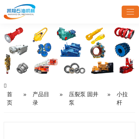
首
»
产品目
»
压裂泵 固井
»
小拉
页
录
泵
杆