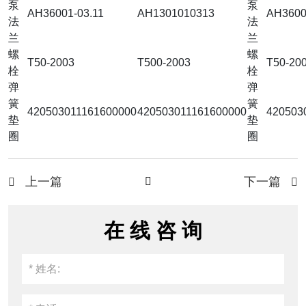
泵
泵
AH36001-03.11
AH1301010313
AH3600
法
法
兰
兰
螺
螺
T50-2003
T500-2003
T50-20
栓
栓
弹
弹
簧
簧
420503011161600000
420503011161600000
420503
垫
垫
圈
圈
上一篇
下一篇



在 线 咨 询