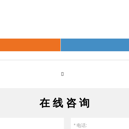

在 线 咨 询