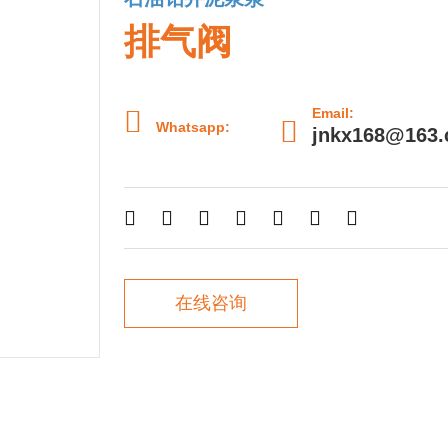
排气阀

Email:

Whatsapp:
jnkx168@163







在线咨询