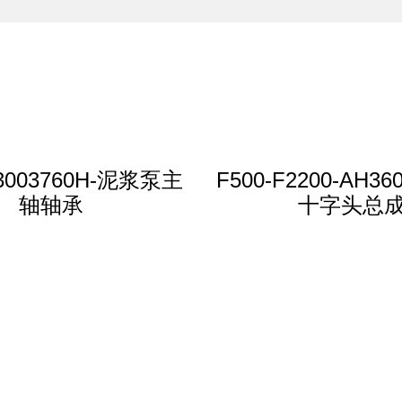
-3003760H-泥浆泵主
F500-F2200-AH360
轴轴承
十字头总