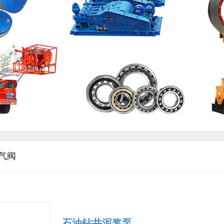
气阀
石油钻井泥浆泵