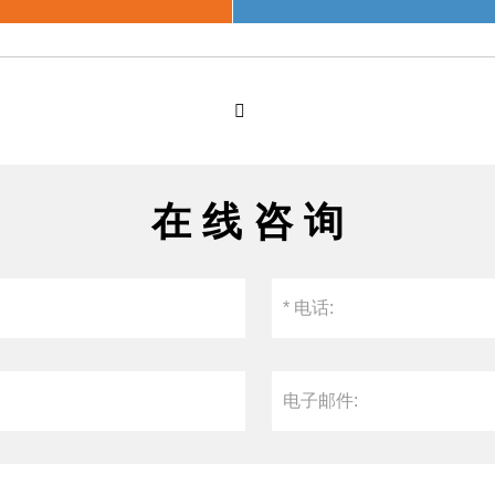

在 线 咨 询