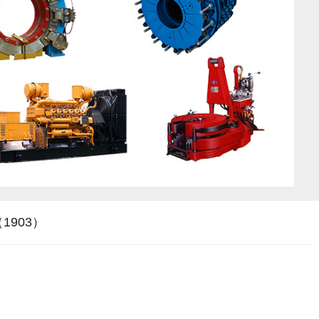
g（1903）