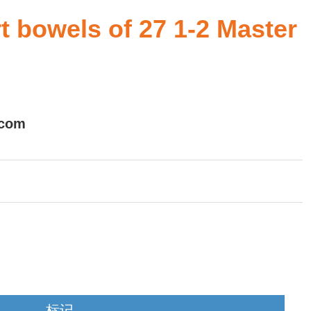
owels of 27 1-2 Master
.com
标记