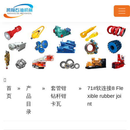
首
»
产
»
套管钳
»
71#软连接8 Fle
页
品
钻杆钳
xible rubber joi
目
卡瓦
nt
录