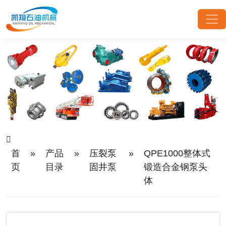
首
»
产品
»
压裂泵
»
QPE1000整体式
页
目录
固井泵
锻造合金钢泵头
体