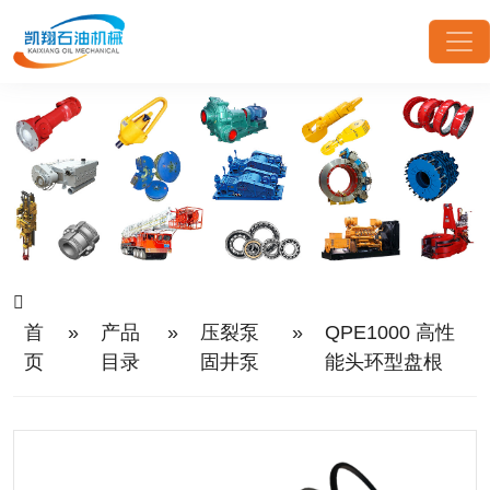
首
»
产品
»
压裂泵
»
QPE1000 高性
页
目录
固井泵
能头环型盘根