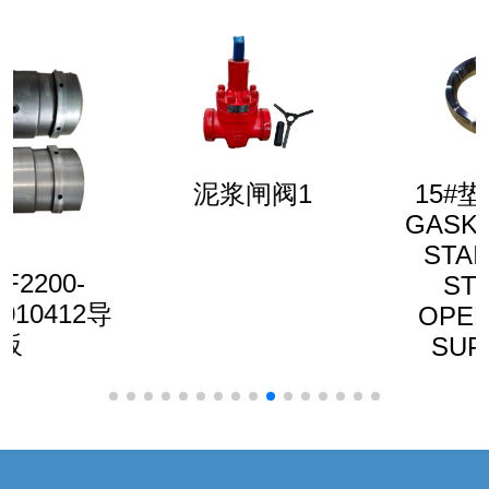
泥浆闸阀1
15#垫环RING
GASKET RX24
STAINLESS
STEEL #
OPERATING
SUPPLIES