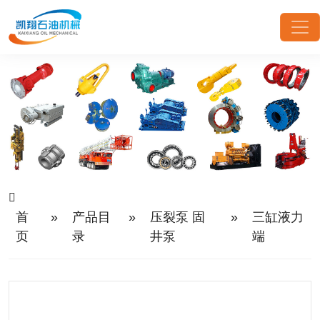
首
»
产品目
»
压裂泵 固
»
三缸液力
页
录
井泵
端