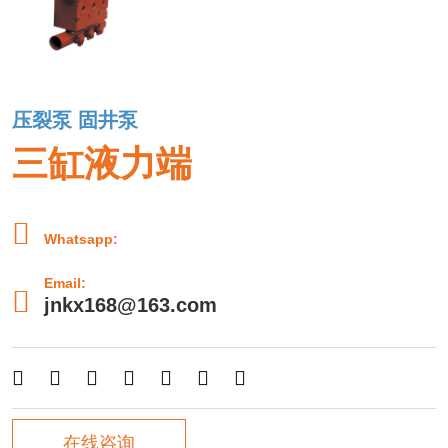
压裂泵 固井泵
三缸液力端

Whatsapp:
Email:

jnkx168@163.com







在线咨询