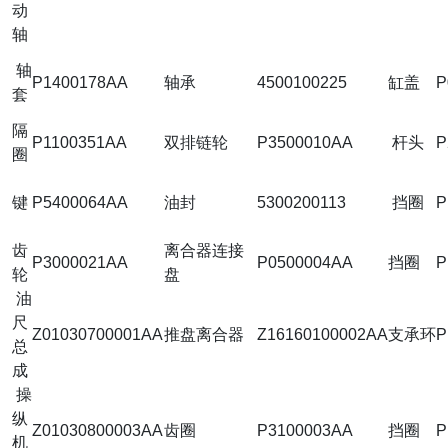
动
轴
轴
P1400178AA
轴承
4500100225
缸盖
P
套
隔
P1100351AA
双排链轮
P3500010AA
杆头
P
圈
键
P5400064AA
油封
5300200113
挡圈
P
齿
离合器连接
P3000021AA
P0500004AA
挡圈
P
轮
盘
油
尺
Z01030700001AA
推盘离合器
Z16160100002AA
支承环
P
总
成
操
纵
Z01030800003AA
齿圈
P3100003AA
挡圈
P
机