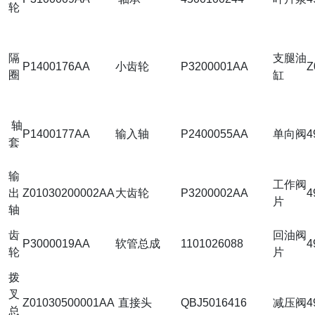
轮
隔
支腿油
P1400176AA
小齿轮
P3200001AA
Z
圈
缸
轴
P1400177AA
输入轴
P2400055AA
单向阀
4
套
输
工作阀
出
Z01030200002AA
大齿轮
P3200002AA
4
片
轴
齿
回油阀
P3000019AA
软管总成
1101026088
4
轮
片
拨
叉
Z01030500001AA
直接头
QBJ5016416
减压阀
4
总