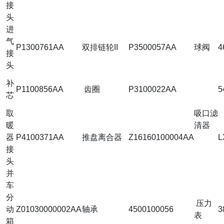
接
头
进
气
P1300761AA
双排链轮II
P3500057AA
球阀
4
接
头
补
P1100856AA
齿圈
P3100022AA
5
芯
取
吸口滤
暖
清器
器
P4100371AA
推盘离合器
Z16160100004AA
L
接
头
并
车
分
压力
动
Z01030000002AA
轴承
4500100056
3
表
箱