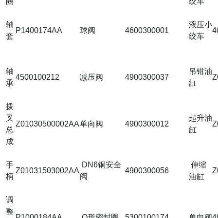
圈
绞车
轴
液压小
P1400174AA
球阀
4600300001
4
套
绞车
轴
吊钳油
4500100212
减压阀
4900300037
Z
承
缸
拨
叉
起升油
Z01030500002AA
单向阀
4900300012
Z
总
缸
成
手
DN6铜安全
伸缩
Z01031503002AA
4900300056
Z
柄
阀
油缸
调
整
P1000184AA
O形密封圈
5300100174
单向阀
4