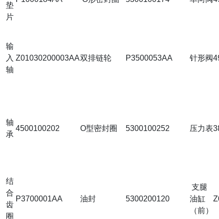
垫
片
输
入
Z01030200003AA
双排链轮
P3500053AA
针形阀
4
轴
轴
4500100202
O型密封圈
5300100252
压力表
3
承
结
支腿
合
P3700001AA
油封
5300200120
油缸
Z
齿
（前）
圈