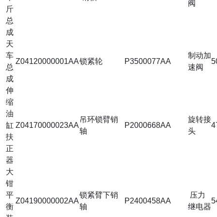
阀
斤
总
成
天
车
制动加
Z04120000001AA
锁紧轮
P3500077AA
5
总
速阀
成
伸
缩
油
吊环锁臂销
旋转接
缸
Z04170000023AA
P2000668AA
4
轴
头
扶
正
器
大
钳
平
锁紧臂下销
压力
Z04190000002AA
P2400458AA
5
衡
轴
继电器