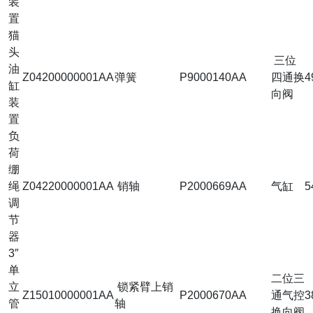
装
置
猫
头
三位
油
Z04200000001AA
弹簧
P9000140AA
四通换
4
缸
向阀
装
置
负
荷
绷
绳
Z04220000001AA
销轴
P2000669AA
气缸
5
调
节
器
3″
单
二位三
立
锁紧臂上销
Z15010000001AA
P2000670AA
通气控
3
管
轴
换向阀