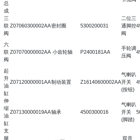
总
成
三
二位三
联
Z07060300002AA
密封圈
5300200031
通脚控
4
阀
阀
六
手轮调
联
Z07070000002AA
小齿轮轴
P2400181AA
4
压阀
阀
起
气喇叭
升
Z07120000001AA
制动装置
Z16140600002AA
开关
4
油
(按钮)
缸
伸
气喇叭
缩
Z07130000019AA
轴承
4500300016
开关
5
油
(脚踏)
缸
支
腿
双音