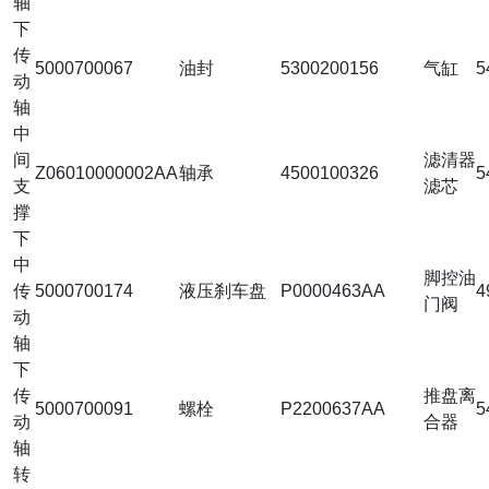
轴
下
传
5000700067
油封
5300200156
气缸
5
动
轴
中
间
滤清器
Z06010000002AA
轴承
4500100326
5
支
滤芯
撑
下
中
脚控油
传
5000700174
液压刹车盘
P0000463AA
4
门阀
动
轴
下
传
推盘离
5000700091
螺栓
P2200637AA
5
动
合器
轴
转