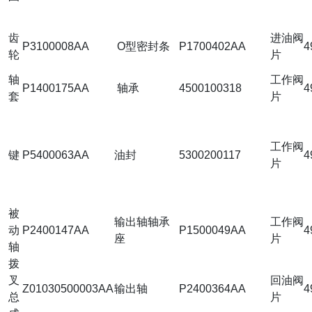
齿
进油阀
P3100008AA
O型密封条
P1700402AA
4
轮
片
轴
工作阀
P1400175AA
轴承
4500100318
4
套
片
工作阀
键
P5400063AA
油封
5300200117
4
片
被
输出轴轴承
工作阀
动
P2400147AA
P1500049AA
4
座
片
轴
拨
叉
回油阀
Z01030500003AA
输出轴
P2400364AA
4
总
片