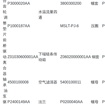
合
P3000020AA
3800300200
螺套
P
齿
轮
水温流量四
调
通
整
P1000187AA
MSLT-PJ-6
压圈
P
垫
片
前
桥
驱
下端链条传
动
Z01030600001AA
Z06020000001AA
铜套
P
动箱
离
合
器
轴
4500100008
空气滤清器
5400100011
螺母
P
承
油
泵
驱
P2400149AA
法兰
P0200040AA
螺母
P