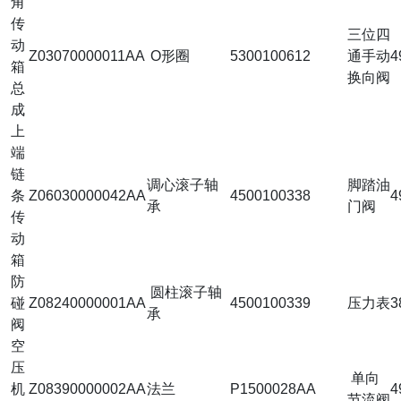
角
传
三位四
动
Z03070000011AA
O形圈
5300100612
通手动
4
箱
换向阀
总
成
上
端
链
调心滚子轴
脚踏油
条
Z06030000042AA
4500100338
4
承
门阀
传
动
箱
防
圆柱滚子轴
碰
Z08240000001AA
4500100339
压力表
3
承
阀
空
压
单向
机
Z08390000002AA
法兰
P1500028AA
4
节流阀