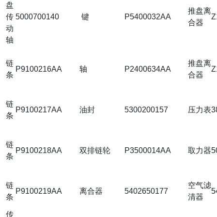
盘
推盘离
传
5000700140
键
P5400032AA
Z
合器
动
轴
链
推盘离
P9100216AA
轴
P2400634AA
Z
条
合器
链
P9100217AA
油封
5300200157
压力表
3
条
链
P9100218AA
双排链轮
P3500014AA
取力器
5
条
链
空气滤
P9100219AA
离合器
5402650177
5
条
清器
传