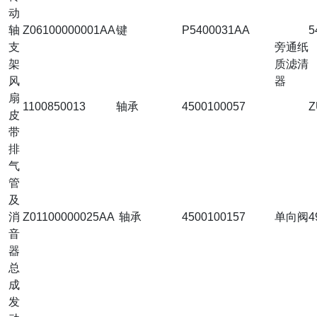
动
轴
Z06100000001AA
键
P5400031AA
5
支
旁通纸
架
质滤清
风
器
扇
1100850013
轴承
4500100057
Z
皮
带
排
气
管
及
消
Z01100000025AA
轴承
4500100157
单向阀
4
音
器
总
成
发