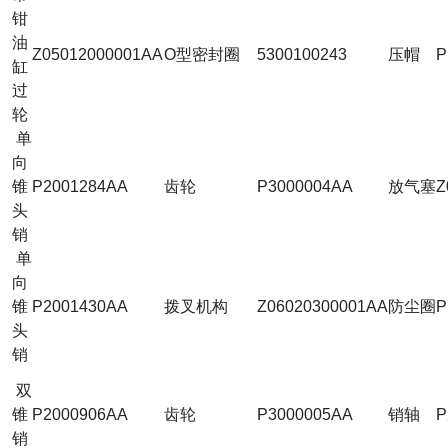
钳
油
Z05012000001AA
O型密封圈
5300100243
压帽
P
缸
过
轮
单
向
锥
P2001284AA
齿轮
P3000004AA
放气塞
Z
头
销
单
向
锥
P2001430AA
拨叉机构
Z06020300001AA
防尘圈
P
头
销
双
锥
P2000906AA
齿轮
P3000005AA
销轴
P
销