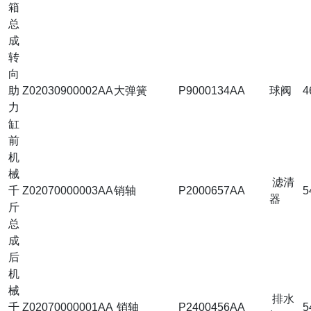
箱
总
成
转
向
助
Z02030900002AA
大弹簧
P9000134AA
球阀
4
力
缸
前
机
械
滤清
千
Z02070000003AA
销轴
P2000657AA
5
器
斤
总
成
后
机
械
排水
千
Z02070000001AA
销轴
P2400456AA
5