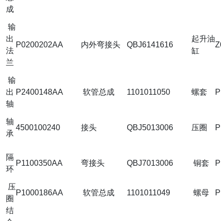
成
输
出
起升油
P0200202AA
内外弯接头
QBJ6141616
Z
法
缸
兰
输
出
P2400148AA
软管总成
1101011050
螺套
P
轴
轴
4500100240
接头
QBJ5013006
压圈
P
承
隔
P1100350AA
弯接头
QBJ7013006
铜套
P
环
压
P1000186AA
软管总成
1101011049
螺母
P
圈
结