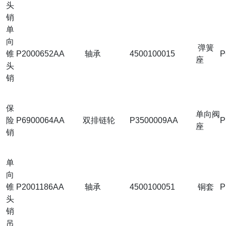
头
销
单
向
弹簧
锥
P2000652AA
轴承
4500100015
P
座
头
销
保
单向阀
险
P6900064AA
双排链轮
P3500009AA
P
座
销
单
向
锥
P2001186AA
轴承
4500100051
铜套
P
头
销
吊