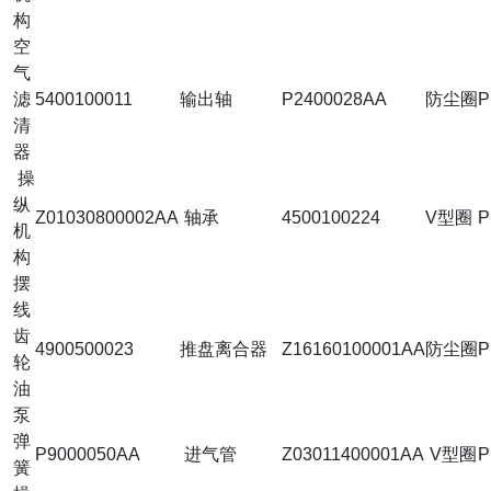
构
空
气
滤
5400100011
输出轴
P2400028AA
防尘圈
P
清
器
操
纵
Z01030800002AA
轴承
4500100224
V型圈
P
机
构
摆
线
齿
4900500023
推盘离合器
Z16160100001AA
防尘圈
P
轮
油
泵
弹
P9000050AA
进气管
Z03011400001AA
V型圈
P
簧