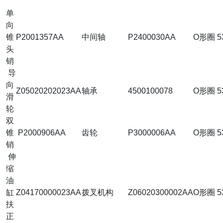
单
向
锥
P2001357AA
中间轴
P2400030AA
O形圈
5
头
销
导
向
Z05020202023AA
轴承
4500100078
O形圈
5
滑
轮
双
锥
P2000906AA
齿轮
P3000006AA
O形圈
5
销
伸
缩
油
缸
Z04170000023AA
拨叉机构
Z06020300002AA
O形圈
5
扶
正