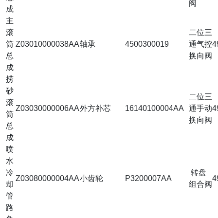
阀
成
主
滚
二位三
筒
Z03010000038AA
轴承
4500300019
通气控
4
总
换向阀
成
捞
砂
二位三
滚
Z03030000006AA
外方补芯
16140100004AA
通手动
4
筒
换向阀
总
成
喷
水
冷
转盘
Z03080000004AA
小齿轮
P3200007AA
4
却
组合阀
管
路