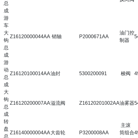
总
成
游
车
大
油门控
Z16120000044AA
销轴
P2000671AA
5
钩
制器
总
成
游
动
Z16120100014AA
油封
5300200091
梭阀
4
总
成
大
钩
Z16120200007AA
溢流阀
Z16120201002AA
油雾器
5
总
成
转
主滚
盘
Z16140000004AA
大齿轮
P3200008AA
筒组合
4
总