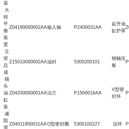
器
大
钳
平
起升油
Z04190000002AA
输入轴
P2400031AA
Z
衡
缸护罩
装
置
立
管
销轴压
Z15010000002AA
油封
5300200101
P
总
板
成
猫
头
V型密
油
Z04200000001AA
法兰
P1500016AA
P
封环
缸
装
减
阻
Z04011800031AA
O型密封圈
5300100227
压环
P
滑