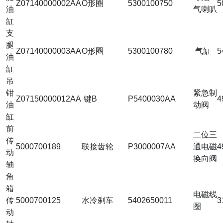
Z07140000002AA
O形圈
5300100750
5
油
气喇叭
缸
支
腿
Z07140000003AA
O形圈
5300100780
气缸
5
油
缸
吊
钳
紧急制
Z07150000012AA
键B
P5400030AA
4
油
动阀
缸
前
二位三
传
5000700189
联接齿轮
P3000007AA
通电磁
4
动
换向阀
轴
角
箱
电磁线
传
5000700125
水冷刹车
5402650011
3
圈
动