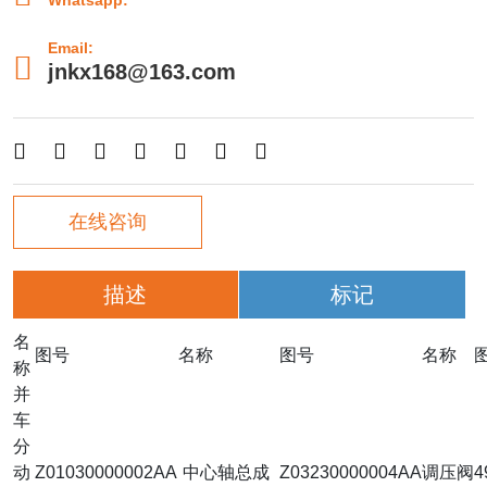
Whatsapp:
Email:

jnkx168@163.com







在线咨询
描述
标记
名
图号
名称
图号
名称
称
并
车
分
动
Z01030000002AA
中心轴总成
Z03230000004AA
调压阀
4