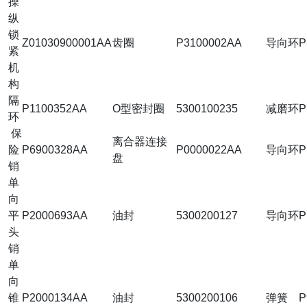
操
纵
锁
Z01030900001AA
齿圈
P3100002AA
导向环
P
紧
机
构
隔
P1100352AA
O型密封圈
5300100235
减磨环
P
环
保
离合器连接
险
P6900328AA
P0000022AA
导向环
P
盘
销
单
向
平
P2000693AA
油封
5300200127
导向环
P
头
销
单
向
锥
P2000134AA
油封
5300200106
弹簧
P