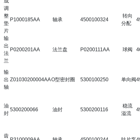
成
调
整
转向
P1000185AA
轴承
4500100324
4
垫
分配
片
输
出
P0200201AA
法兰盘
P0200111AA
球阀
4
法
兰
输
出
Z01030200004AA
O型密封圈
5300100250
单向阀
4
轴
油
稳流
5300200066
油封
5300200116
4
封
溢流
齿
P3100009AA
轴承
4500100244
叶片泵
4