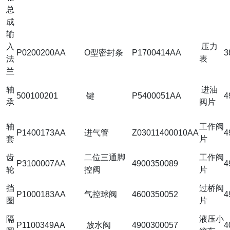
总
成
输
入
压力
P0200200AA
O型密封条
P1700414AA
3
法
表
兰
轴
进油
500100201
键
P5400051AA
4
承
阀片
轴
工作阀
P1400173AA
进气管
Z03011400010AA
4
套
片
齿
二位三通脚
工作阀
P3100007AA
4900350089
4
轮
控阀
片
挡
过桥阀
P1000183AA
气控球阀
4600350052
4
圈
片
隔
液压小
P1100349AA
放水阀
4900300057
4