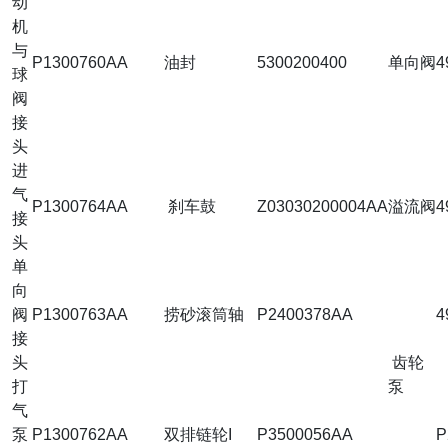
动
机
与
P1300760AA
油封
5300200400
单向阀
4
球
阀
接
头
进
气
P1300764AA
刹车鼓
Z03030200004AA
溢流阀
4
接
头
单
向
阀
P1300763AA
捞砂滚筒轴
P2400378AA
4
接
头
齿轮
打
泵
气
泵
P1300762AA
双排链轮I
P3500056AA
P